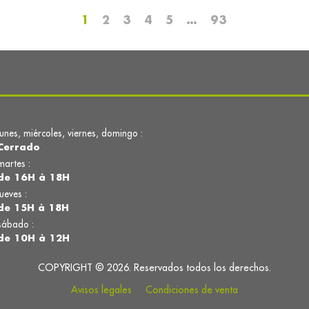
1
2
3
4
5
…
93
lunes, miércoles, viernes, domingo :
Cerrado
martes :
de 16H à 18H
jueves :
de 15H à 18H
sábado :
de 10H à 12H
COPYRIGHT © 2026. Reservados todos los derechos.
Avisos legales
Condiciones de venta