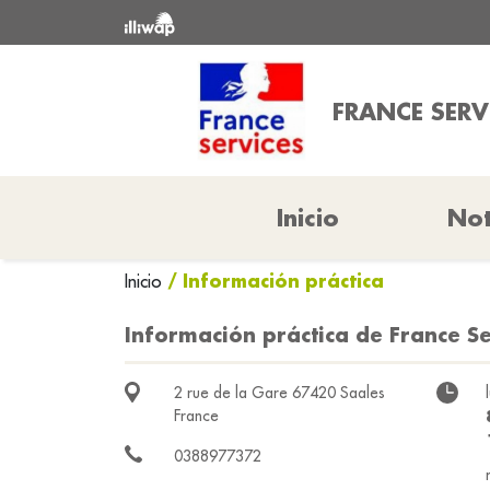
FRANCE SERV
Inicio
Not
/ Información práctica
Inicio
Información práctica de France Se
2 rue de la Gare 67420 Saales
France
0388977372