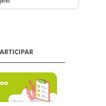
gères
ARTICIPAR
eo