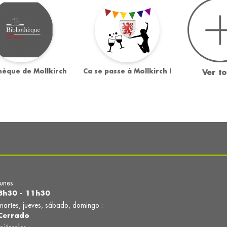
thèque de Mollkirch
Ca se passe à Mollkirch !
Ver t
lunes :
8h30 - 11h30
martes, jueves, sábado, domingo :
Cerrado