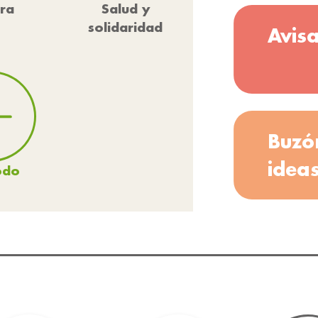
ura
Salud y
solidaridad
Avis
Buzó
idea
odo