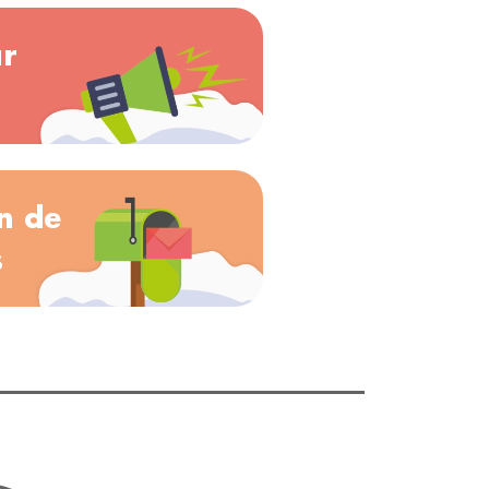
ar
n de
s