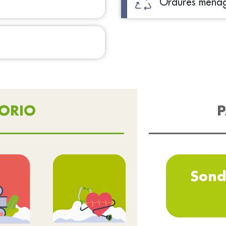
Ordures ména
TORIO
P
Sond