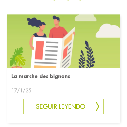
La marche des bignons
17/1/25
SEGUIR LEYENDO