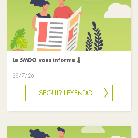
Le SMDO vous informe 🌡
28/7/26
SEGUIR LEYENDO