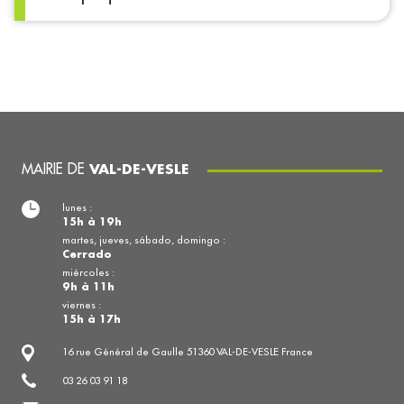
MAIRIE DE
VAL-DE-VESLE
lunes :
15h à 19h
martes, jueves, sábado, domingo :
Cerrado
miércoles :
9h à 11h
viernes :
15h à 17h
16 rue Général de Gaulle 51360 VAL-DE-VESLE France
03 26 03 91 18