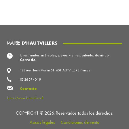
MAIRIE
D'HAUTVILLERS
lunes, martes, miércoles, jueves, viernes, sábado, domingo :
Cerrado
123 rue Henri Martin 51160 HAUTVILLERS France
03 26 59 40 19
Contacto
https://www.hautvillers.fr
COPYRIGHT © 2026. Reservados todos los derechos.
Avisos legales
Condiciones de venta