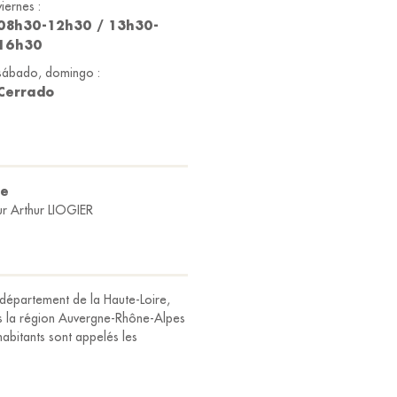
viernes :
08h30-12h30 / 13h30-
16h30
sábado, domingo :
Cerrado
de
r Arthur LIOGIER
département de la Haute-Loire,
ns la région Auvergne-Rhône-Alpes
habitants sont appelés les