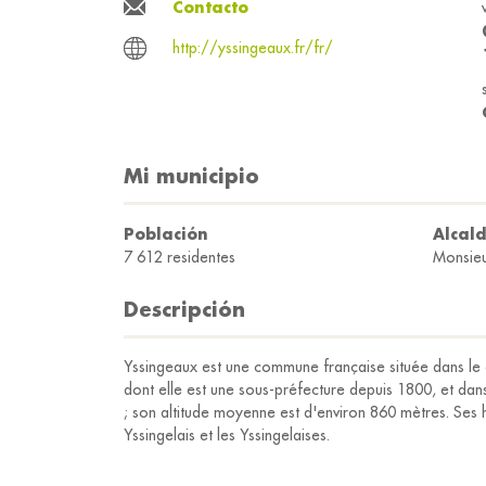
Contacto
http://yssingeaux.fr/fr/
Mi municipio
Población
Alcal
7 612 residentes
Monsieu
Descripción
Yssingeaux est une commune française située dans le 
dont elle est une sous-préfecture depuis 1800, et da
; son altitude moyenne est d'environ 860 mètres. Ses 
Yssingelais et les Yssingelaises.