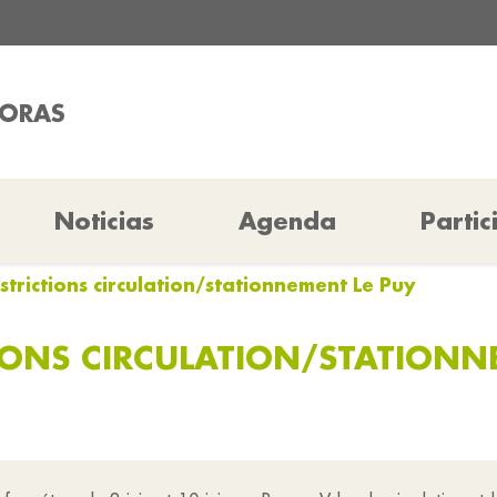
HORAS
Noticias
Agenda
Partic
trictions circulation/stationnement Le Puy
IONS CIRCULATION/STATIONN