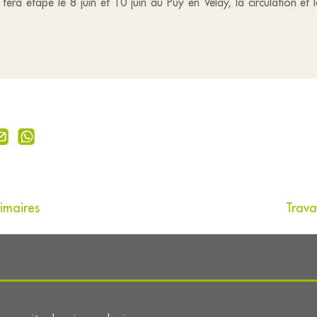
ra étape le 8 juin et 10 juin au Puy en Velay, la circulation et
imaires
Trava