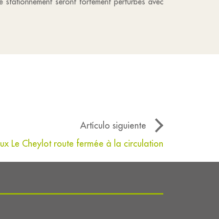
 le stationnement seront fortement perturbés avec
Artículo siguiente
ux Le Cheylot route fermée à la circulation