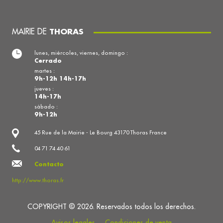
MAIRIE DE
THORAS
lunes, miércoles, viernes, domingo :
Cerrado
martes :
9h-12h 14h-17h
jueves :
14h-17h
sábado :
9h-12h
45 Rue de la Mairie - Le Bourg 43170 Thoras France
04 71 74 40 61
Contacto
http://www.thoras.fr
COPYRIGHT © 2026. Reservados todos los derechos.
Avisos legales
Condiciones de venta