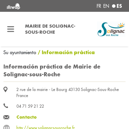
ES
FR
EN
MAIRIE DE SOLIGNAC-
SOUS-ROCHE
/ Información práctica
Su ayuntamiento
Información práctica de Mairie de
Solignac-sous-Roche
2 rue de la mairie - Le Bourg 43130 Solignac-Sous-Roche
France
04 71 59 21 22
Contacto
http://www.solignacsousroche.fr