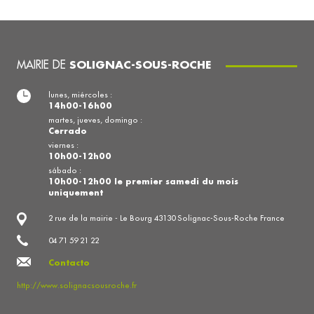
MAIRIE DE
SOLIGNAC-SOUS-ROCHE
lunes, miércoles :
14h00-16h00
martes, jueves, domingo :
Cerrado
viernes :
10h00-12h00
sábado :
10h00-12h00 le premier samedi du mois
uniquement
2 rue de la mairie - Le Bourg 43130 Solignac-Sous-Roche France
04 71 59 21 22
Contacto
http://www.solignacsousroche.fr