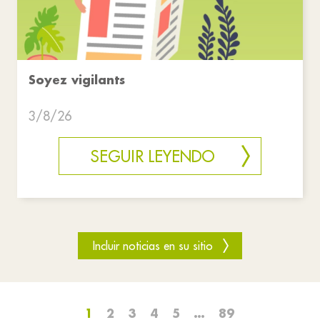
Soyez vigilants
3/8/26
SEGUIR LEYENDO
Incluir noticias en su sitio
1
2
3
4
5
…
89