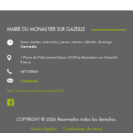
MAIRIE DU MONASTIER SUR GAZEILLE
lunes, martes, miércoles, jueves, viernes, sábado, domingo :
Cerrado
1 Place du Pôle Laurent Eynac 43150 Le Monastier-sur-Gazeille
France
0471038001
Contacto
http://www.lemonastiersurgazeille.fr
COPYRIGHT © 2026. Reservados todos los derechos.
Avisos legales
Condiciones de venta