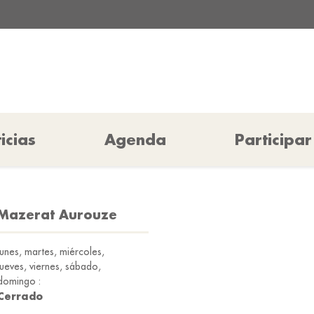
icias
Agenda
Participar
 Mazerat Aurouze
lunes, martes, miércoles,
jueves, viernes, sábado,
domingo :
Cerrado