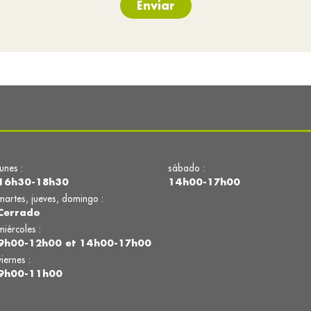
Enviar
lunes :
sábado :
16h30-18h30
14h00-17h00
martes, jueves, domingo :
Cerrado
miércoles :
9h00-12h00 et 14h00-17h00
viernes :
9h00-11h00