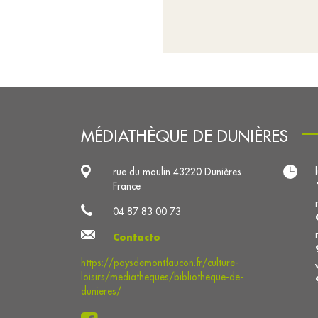
MÉDIATHÈQUE DE DUNIÈRES
rue du moulin 43220 Dunières
France
04 87 83 00 73
Contacto
https://paysdemontfaucon.fr/culture-
loisirs/mediatheques/bibliotheque-de-
dunieres/