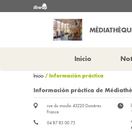
MÉDIATHÈQUE
Inicio
Not
/ Información práctica
Inicio
Información práctica de Médiath
rue du moulin 43220 Dunières
France
04 87 83 00 73