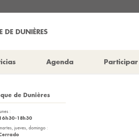
 DE DUNIÈRES
icias
Agenda
Participar
èque de Dunières
lunes :
16h30-18h30
martes, jueves, domingo :
Cerrado