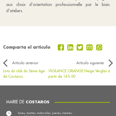
aux choix d'orientation professionnelle par le biais
d'ateliers.
Comparta el artículo
Artículo anterior
Artículo siguiente
Loto du club du 3ème âge
VIGILANCE ORANGE Neige Verglas à
de Costaros
partir de 16 h 00
MAIRIE DE
COSTAROS
lunes, martes, miércoles, jueves, viernes :