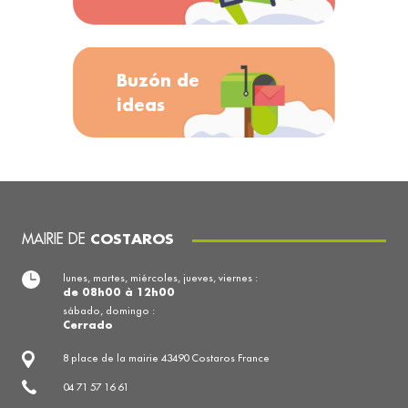
Buzón de
ideas
MAIRIE DE
COSTAROS
lunes, martes, miércoles, jueves, viernes :
de 08h00 à 12h00
sábado, domingo :
Cerrado
8 place de la mairie 43490 Costaros France
04 71 57 16 61