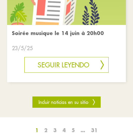
Soirée musique le 14 juin à 20h00
23/5/25
SEGUIR LEYENDO
Incluir noticias en su sitio
1
2
3
4
5
…
31