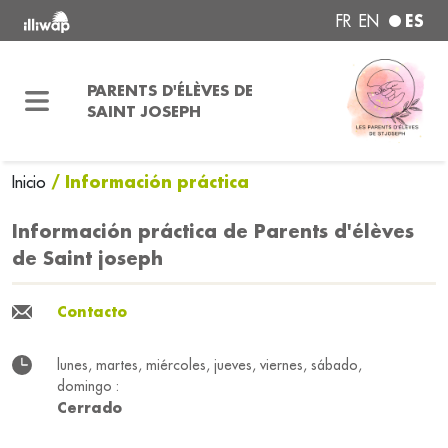
ES
FR
EN
PARENTS D'ÉLÈVES DE
SAINT JOSEPH
/ Información práctica
Inicio
Información práctica de Parents d'élèves
de Saint joseph
Contacto
lunes, martes, miércoles, jueves, viernes, sábado,
domingo :
Cerrado