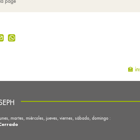
 la page
🏫 i
SEPH
lunes, martes, miércoles, jueves, viernes, sábado, domingo :
Cerrado