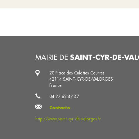
SAINT-CYR-DE-VA
MAIRIE DE
20 Place des Culottes Courtes
42114 SAINT-CYR-DE-VALORGES
France
04 77 62 47 47
Contacto
http://www.saint-cyr-de-valorges.fr