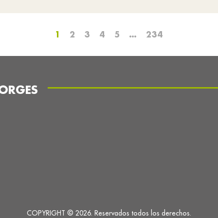
1
2
3
4
5
…
234
LORGES
COPYRIGHT © 2026. Reservados todos los derechos.