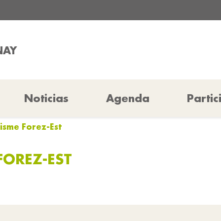
NAY
Noticias
Agenda
Partic
risme Forez-Est
FOREZ-EST