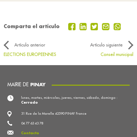
Comparta el artículo
Artículo anterior
Artículo siguiente
ELECTIONS EUROPEENNES
Conseil municipal
MAIRIE DE
PINAY
lunes, martes, miércoles, jueves, viernes, sábado, domingo :
Cerrado
31 Rue de la Marelle 42590 PINAY France
04 77 63 43 78
Contacto