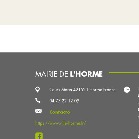
L'HORME
MAIRIE DE
Cours Marin 42152 L'Horme France
04 77 22 12 09
Contacto
https://www.ville-horme.fr/