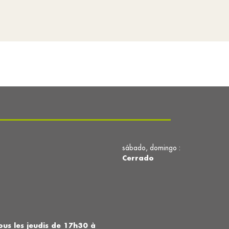
sábado, domingo :
Cerrado
us les jeudis de 17h30 à