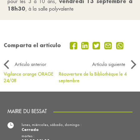
vendredi 13 septembre à
pour les 3 à 10 ans,
18h30
, à la salle polyvalente
Comparta el artículo
Artículo anterior
Artículo siguiente
Vigilance orange ORAGE
Réouverture de la Bibliothèque le 4
24/08
septembre
MAIRIE DU BESSAT
lunes, miércoles, sábado, domingo :
Cerrado
martes :