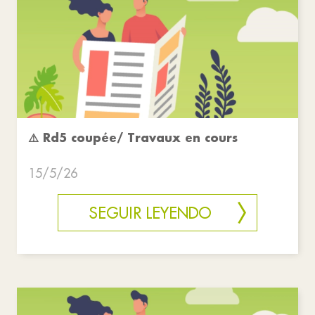
⚠️ Rd5 coupée/ Travaux en cours
15/5/26
SEGUIR LEYENDO