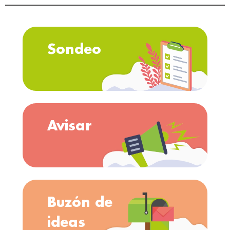
Sondeo
Avisar
Buzón de
ideas