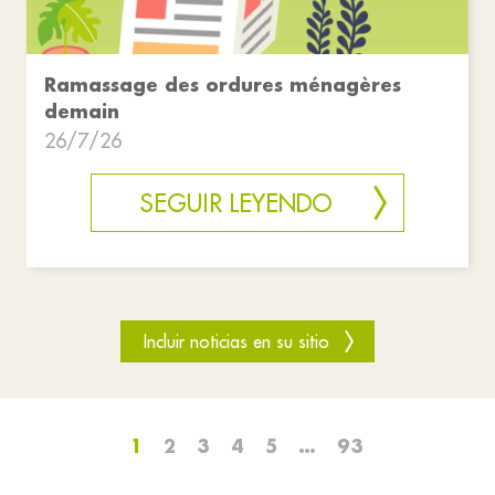
Ramassage des ordures ménagères
demain
26/7/26
SEGUIR LEYENDO
Incluir noticias en su sitio
1
2
3
4
5
…
93