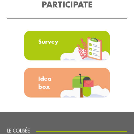
PARTICIPATE
Survey
Idea
box
LE COLISÉE