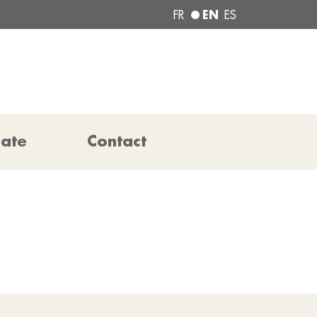
EN
FR
ES
pate
Contact