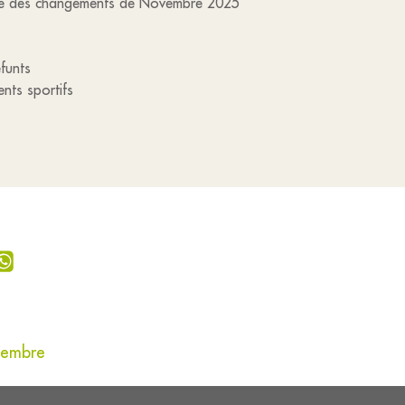
forme des changements de Novembre 2025
éfunts
nts sportifs
vembre