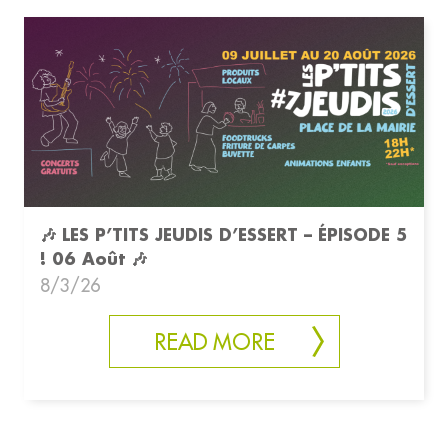
🎶 LES P’TITS JEUDIS D’ESSERT – ÉPISODE 5
! 06 Août 🎶
8/3/26
READ MORE