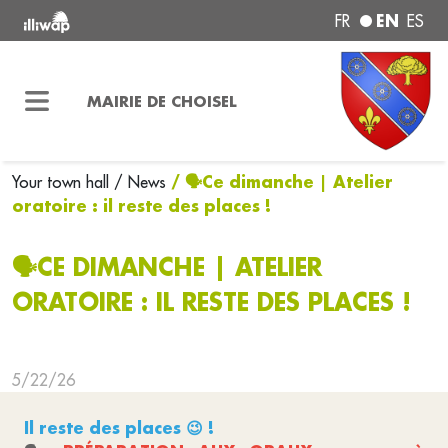
EN
FR
ES
MAIRIE DE CHOISEL
/ 🗣Ce dimanche | Atelier
Your town hall
/ News
oratoire : il reste des places !
🗣CE DIMANCHE | ATELIER
ORATOIRE : IL RESTE DES PLACES !
5/22/26
Il reste des places 😉 !