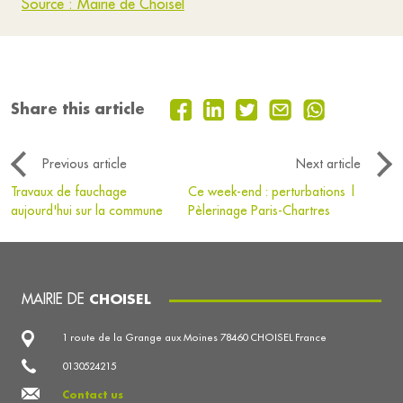
Source : Mairie de Choisel
Share this article
Previous article
Next article
Travaux de fauchage
Ce week-end : perturbations |
aujourd'hui sur la commune
Pèlerinage Paris-Chartres
MAIRIE DE
CHOISEL
1 route de la Grange aux Moines 78460 CHOISEL France
0130524215
Contact us