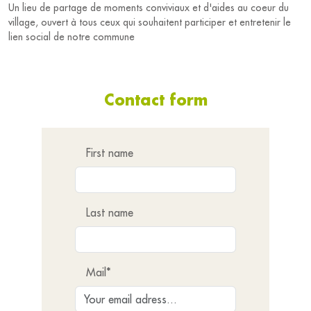
=> Moments conviviaux inter associations autour des jeux de
Un lieu de partage de moments conviviaux et d'aides au coeur du
société
village, ouvert à tous ceux qui souhaitent participer et entretenir le
=> Activités avec le CIAS d'Aix les Bains
lien social de notre commune
=> Et toute autre idée que vous pouvez nous proposer .
Vous pouvez nous retrouver :
Contact form
Lundi 14h30 à 17h : Scrabble
Mercredi 14h30 à 16h30 : Aides et conseils en Informatique
Ambiance club, jeux de cartes et de société
Jeudi 14h30 à 17h : Scrabble, jeux de cartes et de société
First name
Vendredi 14h30 à 15h45 : Yoga
Last name
Mail*