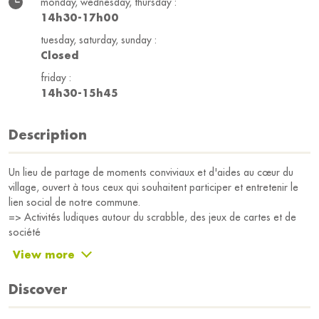
monday, wednesday, thursday :
14h30-17h00
tuesday, saturday, sunday :
Closed
friday :
14h30-15h45
Description
Un lieu de partage de moments conviviaux et d'aides au cœur du
village, ouvert à tous ceux qui souhaitent participer et entretenir le
lien social de notre commune.
=> Activités ludiques autour du scrabble, des jeux de cartes et de
société
=> Pratiques douces de Yoga
View more
=> Aides et conseils en informatique (internet, applications,
matériels, Windows, Mac, .) • Un accès haut débit à Internet depuis
Discover
votre ordinateur ou ceux de l'association
=> Coin salon pour discuter, jouer et partager