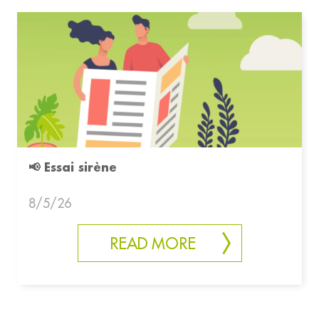
📢 Essai sirène
8/5/26
READ MORE