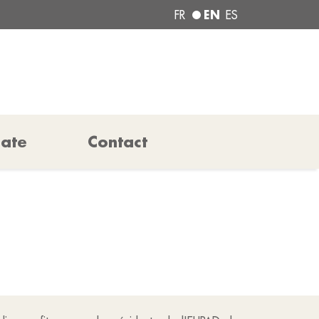
EN
FR
ES
pate
Contact