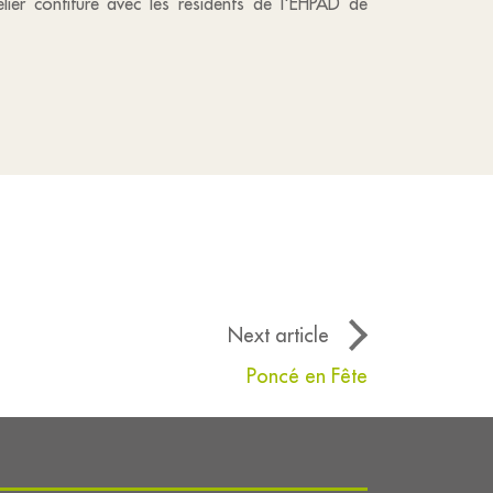
elier confiture avec les résidents de l'EHPAD de
Next article
Poncé en Fête