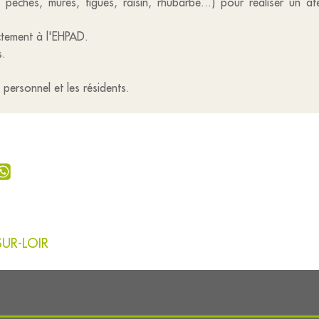
pêches, mûres, figues, raisin, rhubarbe...) pour réaliser un at
ctement à l'EHPAD.
s.
 résidents.
UR-LOIR