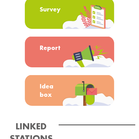
Survey
Report
Idea
box
LINKED
STATIONS