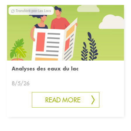
Transféré par Les Lacs
Analyses des eaux du lac
8/5/26
READ MORE