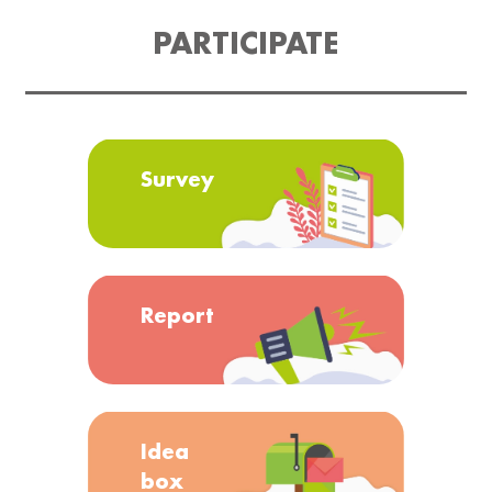
PARTICIPATE
Survey
Report
Idea
box