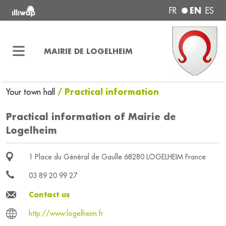
EN
FR
ES
MAIRIE DE LOGELHEIM
/ Practical information
Your town hall
Practical information of Mairie de
Logelheim
1 Place du Général de Gaulle 68280 LOGELHEIM France
03 89 20 99 27
Contact us
http://www.logelheim.fr