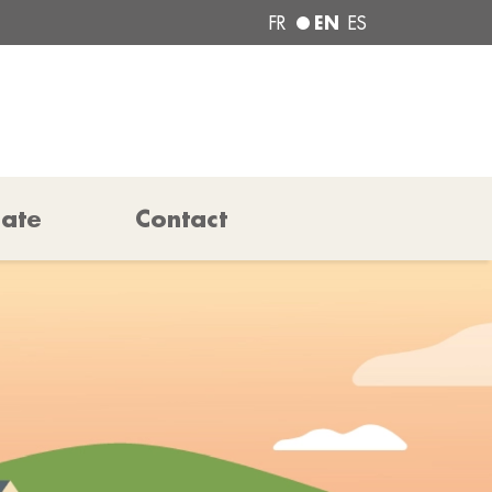
EN
FR
ES
pate
Contact