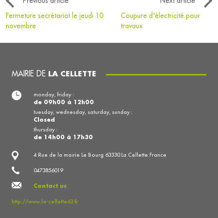
Previous article
Next article
Fermeture secrétariat le jeudi 10
Coupure d'électricité pour
novembre
travaux
MAIRIE DE
LA CELLETTE
monday, friday :
de 09h00 à 12h00
tuesday, wednesday, saturday, sunday :
Closed
thursday :
de 14h00 à 17h30
4 Rue de la mairie Le Bourg 63330 La Cellette France
0473856019
Contact us
http://www.la-cellette63.fr