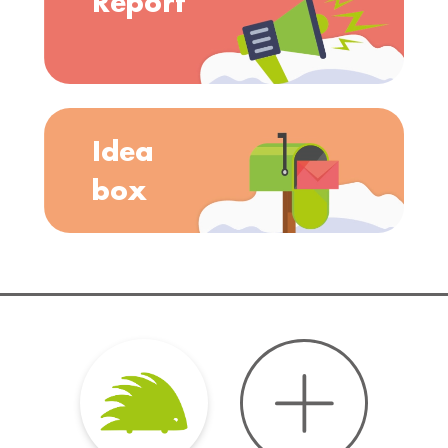
Report
Idea
box