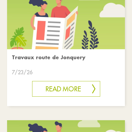
Travaux route de Jonquery
7/23/26
READ MORE