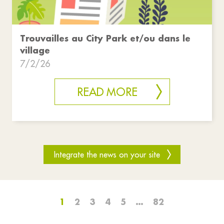
Trouvailles au City Park et/ou dans le
village
7/2/26
READ MORE
Integrate the news on your site
1
2
3
4
5
…
82