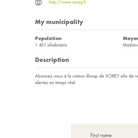
http://www.vorey.fr
My municipality
Population
Mayo
1 451 inhabitants
Madame
Description
Abonnez-vous à la station illiwap de VOREY afin de re
alertes en temps réel.
First name