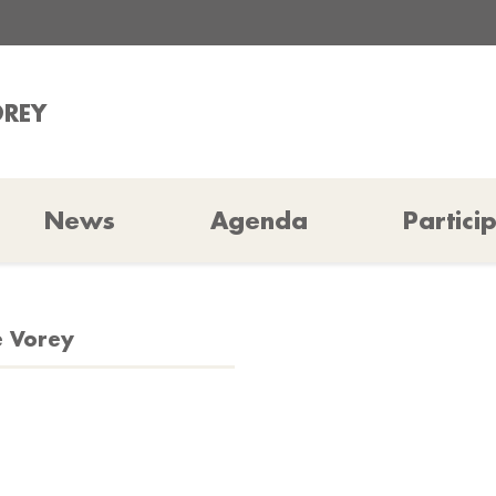
OREY
News
Agenda
Partici
e Vorey