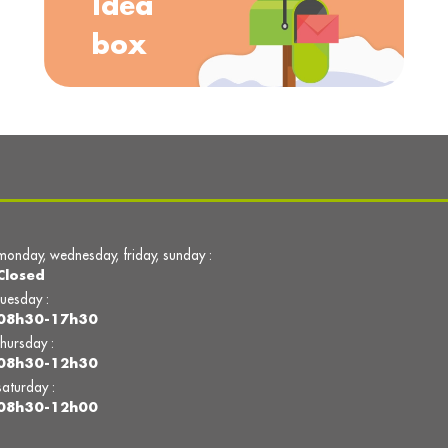
Idea
box
monday, wednesday, friday, sunday :
Closed
tuesday :
08h30-17h30
thursday :
08h30-12h30
saturday :
08h30-12h00