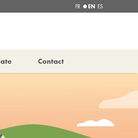
EN
FR
ES
pate
Contact