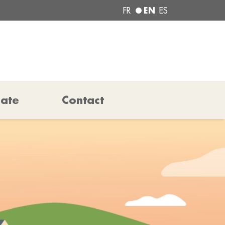
EN
FR
ES
pate
Contact