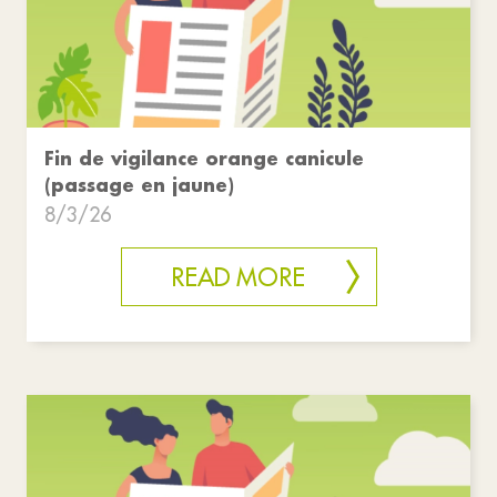
Fin de vigilance orange canicule
(passage en jaune)
8/3/26
READ MORE