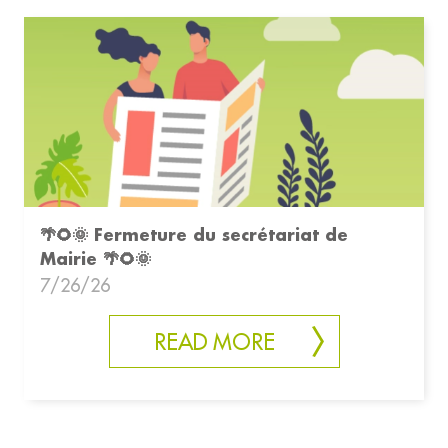
🌴🌻🌞 Fermeture du secrétariat de
Mairie 🌴🌻🌞
7/26/26
READ MORE