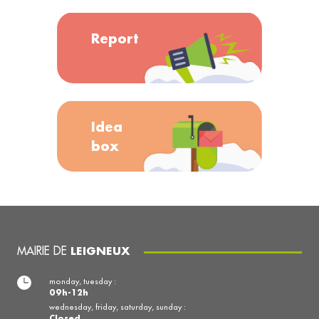
Report
Idea
box
MAIRIE DE
LEIGNEUX
monday, tuesday :
09h-12h
wednesday, friday, saturday, sunday :
Closed