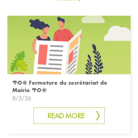
🌴🌻🌞 Fermeture du secrétariat de
Mairie 🌴🌻🌞
8/5/26
READ MORE