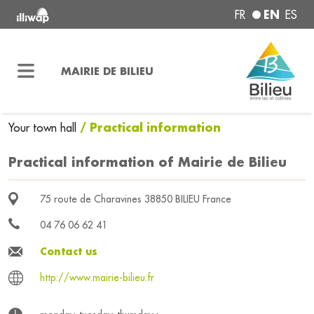
EN
FR
ES
MAIRIE DE BILIEU
/ Practical information
Your town hall
Practical information of Mairie de Bilieu
75 route de Charavines 38850 BILIEU France
04 76 06 62 41
Contact us
http://www.mairie-bilieu.fr