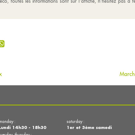
léco, toutes les informations sont sur l'affiche, n'hésitez pas à
x
March
monday :
saturday :
Lundi 14h30 - 18h30
1er et 3ème samedi
tuesday, thursday :