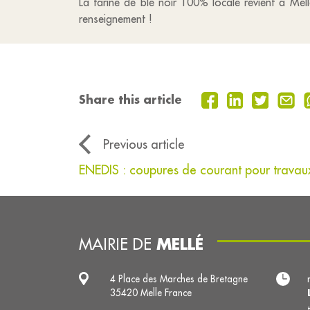
La farine de blé noir 100% locale revient à Mel
renseignement !
Share this article
Previous article
ENEDIS : coupures de courant pour travau
MELLÉ
MAIRIE DE
4 Place des Marches de Bretagne
35420 Melle France