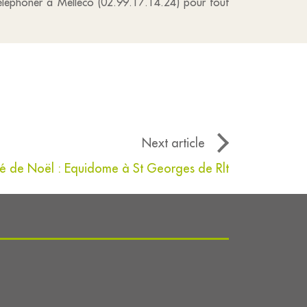
 téléphoner à Melléco (02.99.17.14.24) pour tout
Next article
é de Noël : Equidome à St Georges de Rlt