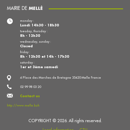
MAIRIE DE
MELLÉ
monday :
Lundi 14h30 - 18h30
tuesday, thursday :
8h - 12h30
wednesday, sunday :
Closed
friday :
8h - 12h30 et 14h - 17h30
saturday :
1er et 3ème samedi
4 Place des Marches de Bretagne 35420 Melle France
02 99 98 03 20
Contact us
http://www.melle.bzh
COPYRIGHT © 2026. All rights reserved.
Legal information
CTU