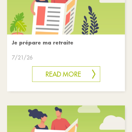
Je prépare ma retraite
7/21/26
READ MORE