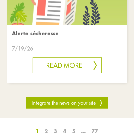
Alerte sécheresse
7/19/26
READ MORE
Integrate the news on your site
1
2
3
4
5
…
77